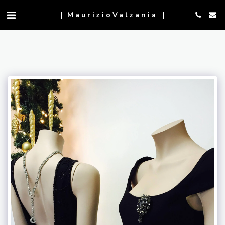
MaurizioValzania